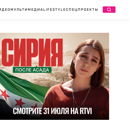
ИДЕО
МУЛЬТИМЕДИА
LIFESTYLE
СПЕЦПРОЕКТЫ