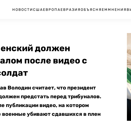
НОВОСТИ
США
ЕВРОПА
ЕВРАЗИЯ
ОБЪЯСНЯЕМ
МНЕНИЯ
В
еленский должен
алом после видео с
солдат
в Володин считает, что президент
должен предстать перед трибуналов.
е публикации видео, на котором
 военные убивают сдавшихся в плен