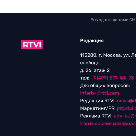
Выходные данные СМ
Редакция
115280, г. Москва, ул. 
слобода,
д. 26, этаж 2
тел:
+7 (499) 579-86-96
Для общих вопросов:
Infortvi@rtvi.com
Редакция RTVI:
news@rt
Маркетинг/PR:
pr@rtvi
Реклама RTVI:
adv-eu@r
Партнерские материа