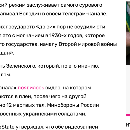
кий режим заслуживает самого сурового
написал Володин в своем телеграм-канале.
их государств «до сих пор не осудили эти
это с молчанием в 1930-х годов, которое
о государства, началу Второй мировой войны
ждан».
ь Зеленского, который, по его мнению,
алом.
каналах
появилось
видео, на котором
тся в плен, после чего на другой
дно 12 мертвых тел. Минобороны России
 военных украинскими солдатами.
N
State утверждал, что обе видеозаписи