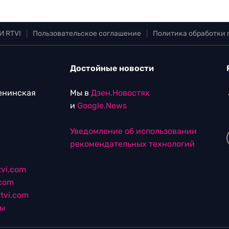
И RTVI
|
Пользовательское соглашение
|
Политика обработки
Достойные новости
Ленинская
Мы в
Дзен.Новостях
и
Google.News
Уведомление об использовании
рекомендательных технологий
vi.com
.com
tvi.com
лы