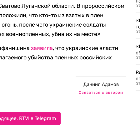
п
Сватово Луганской области. В пророссийском
07
оложили, что кто-то из взятых в плен
«
 огонь, после чего украинские солдаты
т
07
ех военнопленных, убив их на месте»
«
тефанишина
заявила
, что украинские власти
о
лагаемого убийства пленных российских
07
R
о
Даниил Адамов
07
Связаться с автором
дящее. RTVI в Telegram