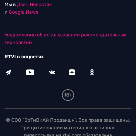
Мы в
Дзен.Новостях
и
Google.News
Уведомление об использовании рекомендательных
технологий
RTVI в соцсетях
18+
© ООО "ЭрТиВиАй Продакшн". Все права защищены.
При цитировании материалов активная
гиперссылка на rtvi.com обязательна