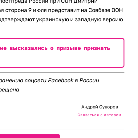
мпостпреда России при ООН Дмитрий
ая сторона 9 июля представит на Совбезе ООН
подтверждают украинскую и западную версию
уме высказались о призыве признать
транению соцсети Facebook в России
прещена
Андрей Суворов
Связаться с автором