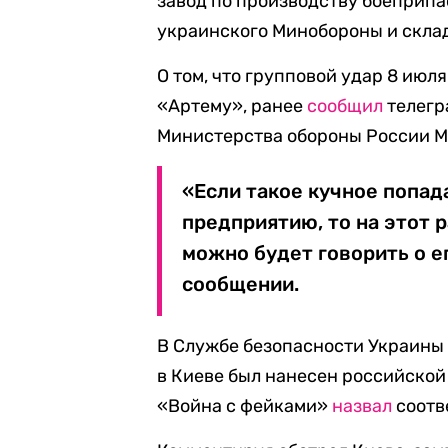
завод по производству боеприпа
украинского Минобороны и скла
О том, что групповой удар 8 ию
«Артему», ранее
сообщил
телегр
Министерства обороны России М
«Если такое кучное попад
предприятию, то на этот р
можно будет говорить о ег
сообщении.
В Службе безопасности Украины (
в Киеве был нанесен российской
«Война с фейками»
назвал
соотв