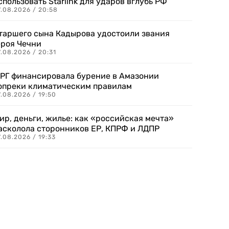
спользовать Starlink для ударов вглубь РФ
7.08.2026 / 20:58
таршего сына Кадырова удостоили звания
ероя Чечни
.08.2026 / 20:31
РГ финансировала бурение в Амазонии
опреки климатическим правилам
.08.2026 / 19:50
ир, деньги, жилье: как «российская мечта»
асколола сторонников ЕР, КПРФ и ЛДПР
.08.2026 / 19:33