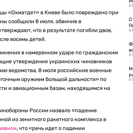
и
0
ницы «Охматдет» в Киеве было повреждено при
С
ины сообщили 8 июля, обвинив в
Г
тверждают, что в результате погибли двое,
07
исле восемь детей.
Ф
в
винения в намеренном ударе по гражданским
07
ующие утверждения украинских чиновников
М
ию ведомства, 8 июля российские военные
р
оточным оружием большой дальности» по
07
ти и авиационным базам, находящимся на
инобороны России назвало «падение
ной из зенитного ракетного комплекса в
аявили
, что «речь идет о падении