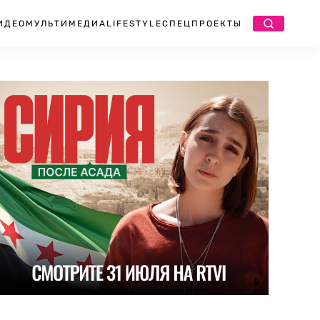
ИДЕО
МУЛЬТИМЕДИА
LIFESTYLE
СПЕЦПРОЕКТЫ