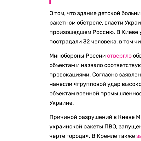
О том, что здание детской боль
ракетном обстреле, власти Укра
произошедшем Россию. В Киеве у
пострадали 32 человека, в том ч
Минобороны России
отвергло
об
объектам и назвало соответств
провокациями. Согласно заявлен
нанесли «групповой удар высок
объектам военной промышленнос
Украине.
Причиной разрушений в Киеве М
украинской ракеты ПВО, запущен
черте города». В Кремле также
з