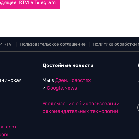
дящее. RTVI в Telegram
И RTVI
|
Пользовательское соглашение
|
Политика обработки
Достойные новости
Ленинская
Мы в
Дзен.Новостях
и
Google.News
Уведомление об использовании
рекомендательных технологий
vi.com
.com