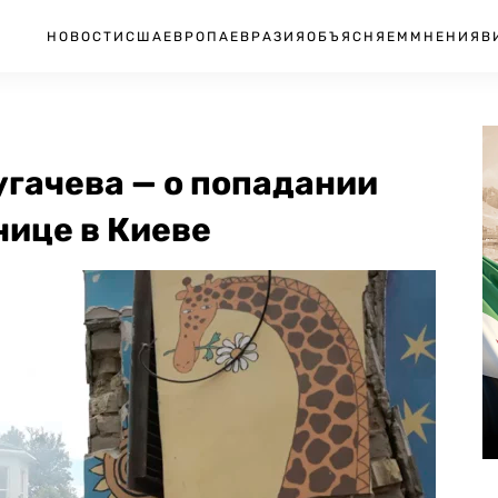
НОВОСТИ
США
ЕВРОПА
ЕВРАЗИЯ
ОБЪЯСНЯЕМ
МНЕНИЯ
В
угачева — о попадании
нице в Киеве