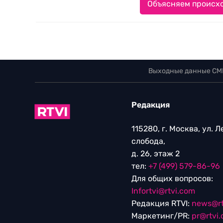
Объясняем происхо
Выходные данные СМ
Редакция
115280, г. Москва, ул. 
слобода,
д. 26, этаж 2
тел:
+7 (499) 579-86-96
Для общих вопросов:
Infortvi@rtvi.com
Редакция RTVI:
news@rt
Маркетинг/PR:
pr@rtvi