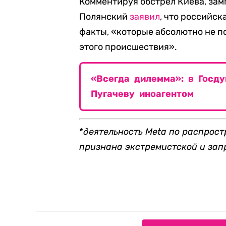
Комментируя обстрел Киева, за
Полянский
заявил
, что российск
факты, «которые абсолютно не 
этого происшествия».
«Всегда дилемма»: в Госд
Пугачеву иноагентом
*
деятельность Meta по распрос
признана экстремистской и за