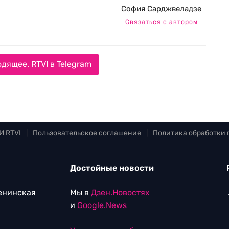
София Сарджвеладзе
Связаться с автором
дящее. RTVI в Telegram
И RTVI
|
Пользовательское соглашение
|
Политика обработки
Достойные новости
Ленинская
Мы в
Дзен.Новостях
и
Google.News