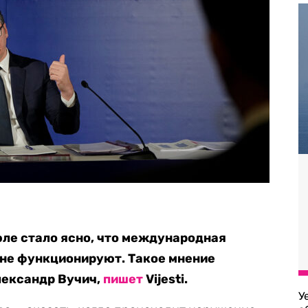
ле стало ясно, что международная
 не функционируют. Такое мнение
лександр Вучич,
пишет
V
ijesti.
У