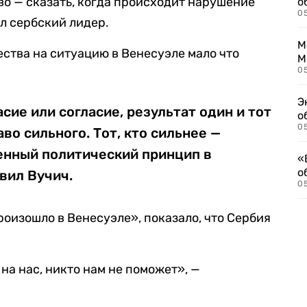
во — сказать, когда происходит нарушение
о
0
л сербский лидер.
М
ства на ситуацию в Венесуэле мало что
М
05
Э
сие или согласие, результат один и тот
о
05
во сильного. Тот, кто сильнее —
енный политический принцип в
«
о
вил Вучич.
05
произошло в Венесуэле», показало, что Сербия
 на нас, никто нам не поможет», —