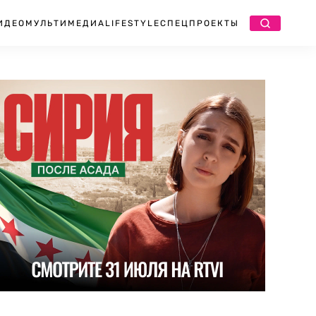
ИДЕО
МУЛЬТИМЕДИА
LIFESTYLE
СПЕЦПРОЕКТЫ