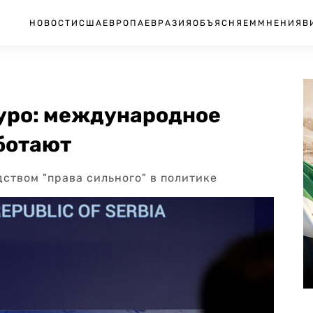
НОВОСТИ
США
ЕВРОПА
ЕВРАЗИЯ
ОБЪЯСНЯЕМ
МНЕНИЯ
В
уро: международное
аботают
ством "права сильного" в политике