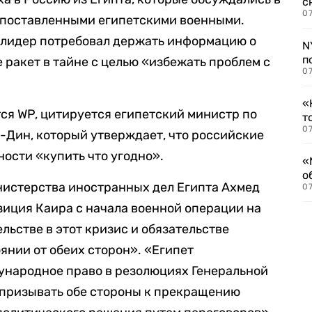
с
07
опоставленными египетскими военными.
й лидер потребовал держать информацию о
N
п
 ракет в тайне с целью «избежать проблем с
07
«
тся WP, цитируется египетский министр по
т
07
-Дин, который утверждает, что российские
ности «купить что угодно».
«
о
истерства иностранных дел Египта Ахмед
07
озиция Каира с начала военной операции на
льстве в этот кризис и обязательстве
янии от обеих сторон». «Египет
ународное право в резолюциях Генеральной
призывать обе стороны к прекращению