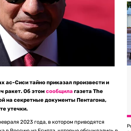
х ас-Сиси тайно приказал произвести и
ч ракет. Об этом
сообщила
газета The
кой на секретные документы Пентагона,
те утечки.
февраля 2023 года, в котором приводятся
Р
ха в Россию из Египта, которые обсуждались в