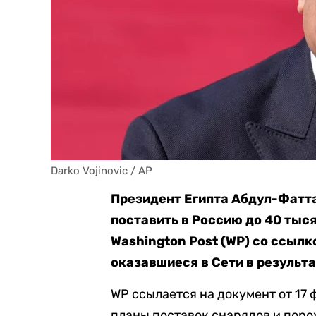
Darko Vojinovic / AP
Президент Египта Абдул-Фатта
поставить в Россию до 40 тыся
Washington Post (WP) со ссыл
оказавшиеся в Сети в результа
WP ссылается на документ от 17 
планы поставок снарядов и поро