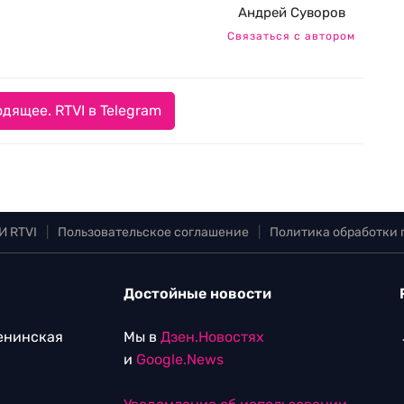
Андрей Суворов
Связаться с автором
дящее. RTVI в Telegram
И RTVI
|
Пользовательское соглашение
|
Политика обработки
Достойные новости
Ленинская
Мы в
Дзен.Новостях
и
Google.News