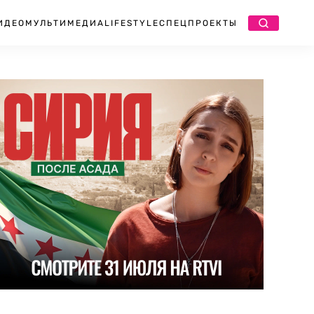
ИДЕО
МУЛЬТИМЕДИА
LIFESTYLE
СПЕЦПРОЕКТЫ