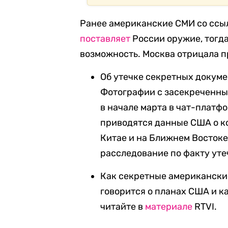
Ранее американские СМИ со ссыл
поставляет
России оружие, тогд
возможность. Москва отрицала 
Об утечке секретных докум
Фотографии с засекреченны
в начале марта в чат-платфо
приводятся данные США о ко
Китае и на Ближнем Восток
расследование по факту уте
Как секретные американские
говорится о планах США и к
читайте в
материале
RTVI.