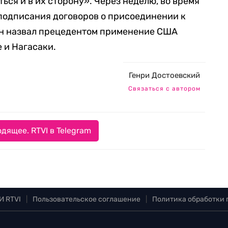
ься и в их сторону». Через неделю, во время
подписания договоров о присоединении к
он назвал прецедентом применение США
 и Нагасаки.
Генри Достоевский
Связаться с автором
дящее. RTVI в Telegram
И RTVI
|
Пользовательское соглашение
|
Политика обработки