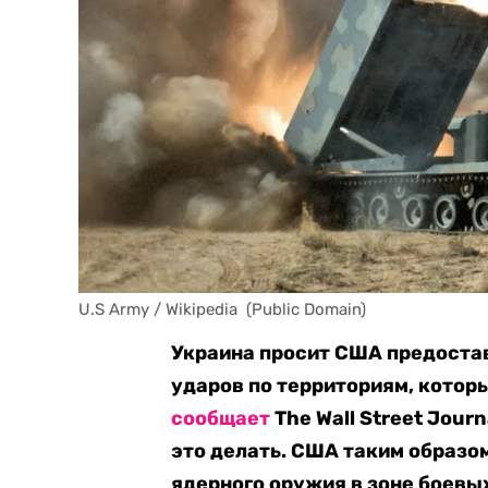
U.S Army / Wikipedia  (Public Domain)
Украина просит США предоста
ударов по территориям, котор
сообщает
The Wall Street Jour
это делать. США таким образ
ядерного оружия в зоне боевы