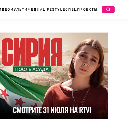
ИДЕО
МУЛЬТИМЕДИА
LIFESTYLE
СПЕЦПРОЕКТЫ