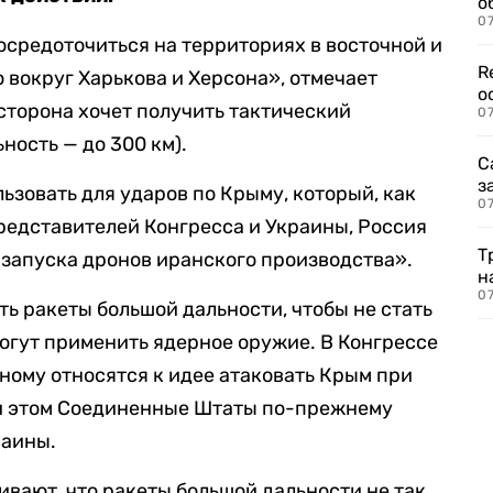
о
07
осредоточиться на территориях в восточной и
R
 вокруг Харькова и Херсона», отмечает
о
сторона хочет получить тактический
07
ьность
— до 300 км
).
С
з
ьзовать для ударов по Крыму, который, как
07
редставителей Конгресса и Украины, Россия
Т
я запуска дронов иранского производства».
н
07
ь ракеты большой дальности, чтобы не стать
могут применить ядерное оружие. В Конгрессе
зному относятся к идее атаковать Крым при
и этом Соединенные Штаты по-прежнему
раины.
вают, что ракеты большой дальности не так