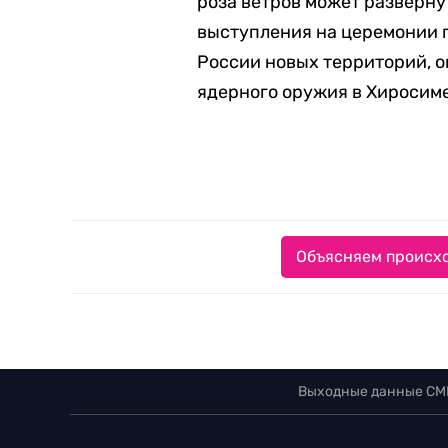
роза ветров может развернут
выступления на церемонии 
России новых территорий, 
ядерного оружия в Хиросиме
Объясняем происхо
Выходные данные СМ