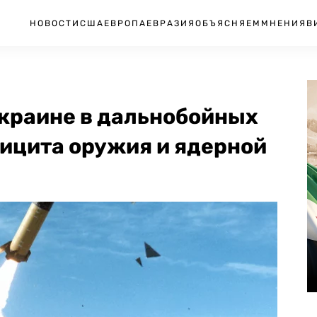
НОВОСТИ
США
ЕВРОПА
ЕВРАЗИЯ
ОБЪЯСНЯЕМ
МНЕНИЯ
В
краине в дальнобойных
фицита оружия и ядерной