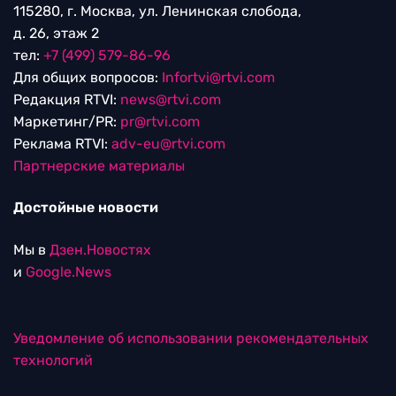
115280, г. Москва, ул. Ленинская слобода,
д. 26, этаж 2
тел:
+7 (499) 579-86-96
Для общих вопросов:
Infortvi@rtvi.com
Редакция RTVI:
news@rtvi.com
Маркетинг/PR:
pr@rtvi.com
Реклама RTVI:
adv-eu@rtvi.com
Партнерские материалы
Достойные новости
Мы в
Дзен.Новостях
и
Google.News
Уведомление об использовании рекомендательных
технологий