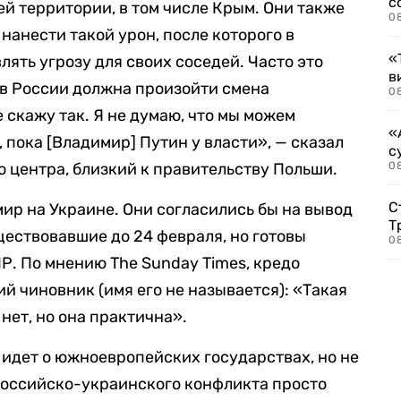
с
 территории, в том числе Крым. Они также
0
нанести такой урон, после которого в
«
ять угрозу для своих соседей. Часто это
в
 в России должна произойти смена
0
 скажу так. Я не думаю, что мы можем
«
, пока [Владимир] Путин у власти», — сказал
с
 центра, близкий к правительству Польши.
08
С
мир на Украине. Они согласились бы на вывод
Т
ществовавшие до 24 февраля, но готовы
08
Р. По мнению The Sunday Times, кредо
й чиновник (имя его не называется): «Такая
нет, но она практична».
 идет о южноевропейских государствах, но не
 российско-украинского конфликта просто