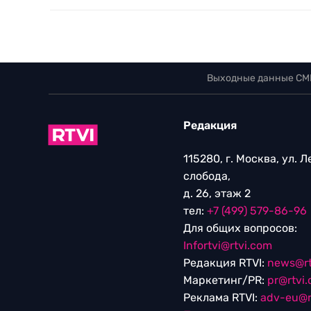
Выходные данные СМ
Редакция
115280, г. Москва, ул. 
слобода,
д. 26, этаж 2
тел:
+7 (499) 579-86-96
Для общих вопросов:
Infortvi@rtvi.com
Редакция RTVI:
news@rt
Маркетинг/PR:
pr@rtvi
Реклама RTVI:
adv-eu@r