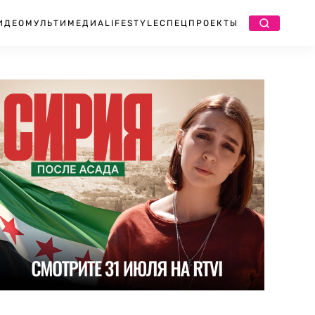
ИДЕО
МУЛЬТИМЕДИА
LIFESTYLE
СПЕЦПРОЕКТЫ