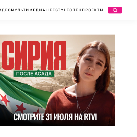
ИДЕО
МУЛЬТИМЕДИА
LIFESTYLE
СПЕЦПРОЕКТЫ