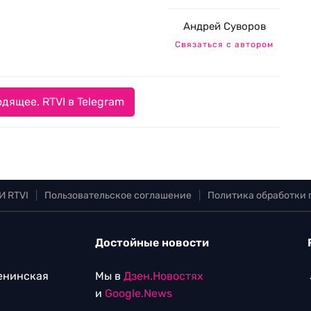
Андрей Суворов
Связаться с автором
дящее. RTVI в Telegram
И RTVI
|
Пользовательское соглашение
|
Политика обработки
Достойные новости
Ленинская
Мы в
Дзен.Новостях
и
Google.News