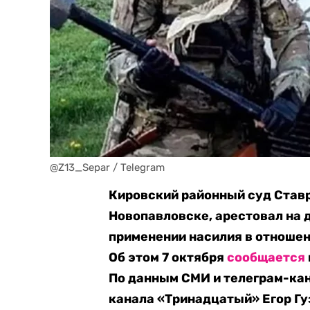
@Z13_Separ / Telegram
Кировский районный суд Ставр
Новопавловске, арестовал на д
применении насилия в отношении
Об этом 7 октября
сообщается
По данным СМИ и телеграм-кан
канала «Тринадцатый» Егор Гу