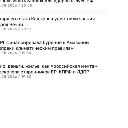
спользовать Starlink для ударов вглубь РФ
7.08.2026 / 20:58
таршего сына Кадырова удостоили звания
ероя Чечни
.08.2026 / 20:31
РГ финансировала бурение в Амазонии
опреки климатическим правилам
.08.2026 / 19:50
ир, деньги, жилье: как «российская мечта»
асколола сторонников ЕР, КПРФ и ЛДПР
.08.2026 / 19:33