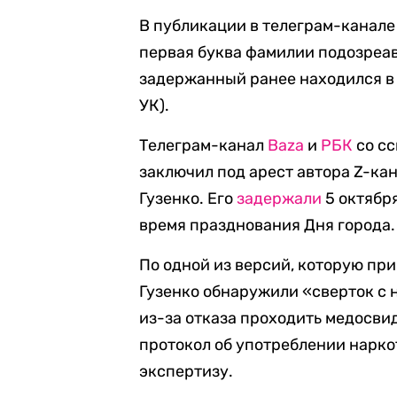
В публикации в телеграм-канале
первая буква фамилии подозреаве
задержанный ранее находился в р
УК).
Телеграм-канал
Baza
и
РБК
со сс
заключил под арест автора Z-ка
Гузенко. Его
задержали
5 октябр
время празднования Дня города.
По одной из версий, которую при
Гузенко обнаружили «сверток с 
из-за отказа проходить медосви
протокол об употреблении наркот
экспертизу.