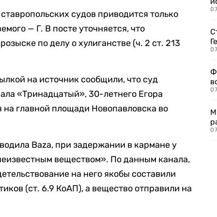
и
0
 ставропольских судов приводится только
мого — Г. В посте уточняется, что
С
Г
озыске по делу о хулиганстве (ч. 2 ст. 213
07
Ф
ылкой на источник сообщили, что суд
в
07
нала «Тринадцатый», 30-летнего Егора
я на главной площади Новопавловска во
М
р
07
водила Baza, при задержании в кармане у
неизвестным веществом». По данным канала,
детельствование на него якобы составили
иков (ст. 6.9 КоАП), а вещество отправили на