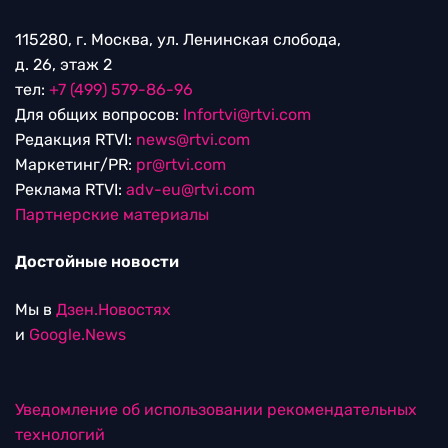
115280, г. Москва, ул. Ленинская слобода,
д. 26, этаж 2
тел:
+7 (499) 579-86-96
Для общих вопросов:
Infortvi@rtvi.com
Редакция RTVI:
news@rtvi.com
Маркетинг/PR:
pr@rtvi.com
Реклама RTVI:
adv-eu@rtvi.com
Партнерские материалы
Достойные новости
Мы в
Дзен.Новостях
и
Google.News
Уведомление об использовании рекомендательных
технологий