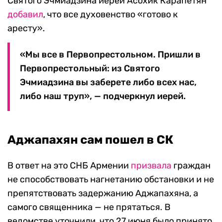
Святого Эчмиадзина иерей Асохик Карапетян
добавил
, что все духовенство «готово к
аресту».
«Мы все в Первопрестольном. Пришли в
Первопрестольный: из Святого
Эчмиадзина вы заберете либо всех нас,
либо наш труп», — подчеркнул иерей.
Аджапахян сам пошел в СК
В ответ на это СНБ Армении
призвала
граждан
не способствовать нагнетанию обстановки и не
препятствовать задержанию Аджапахяна, а
самого священника — не прятаться. В
ведомстве уточнили, что 27 июня было принято