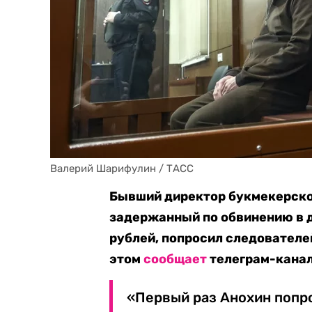
Валерий Шарифулин / ТАСС
Бывший директор букмекерско
задержанный по обвинению в д
рублей, попросил следователей
этом
сообщает
телеграм-канал
«Первый раз Анохин попро