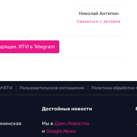
Николай Антипин
Связаться с автором
дящее. RTVI в Telegram
И RTVI
|
Пользовательское соглашение
|
Политика обработки
Достойные новости
Ленинская
Мы в
Дзен.Новостях
и
Google.News