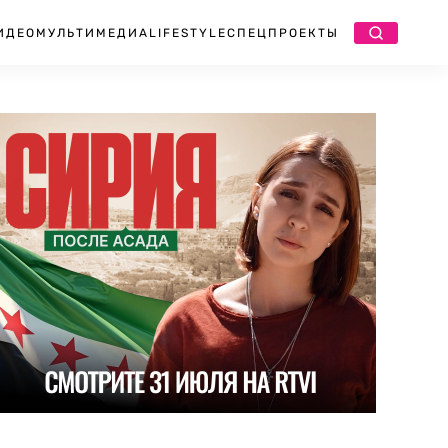
ИДЕО
МУЛЬТИМЕДИА
LIFESTYLE
СПЕЦПРОЕКТЫ