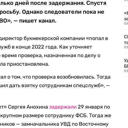
лько дней после задержания. Спустя
росьбу. Однако следователи пока не
«
з
ВО», — пишет канал.
08
С
-директор букмекерской компании «попал в
т
ужб в конце 2022 года. Как уточняет
0
 время проверка, назначенная по делу о
У
ла приостановлена.
Б
0
ал о том, что проверка возобновилась. Тогда
ешил дать взятку сотрудникам спецслужб», —
ет» Сергея Анохина
задержали
29 января по
о крупном размере сотруднику ФСБ. Тогда же
дников — замначальника УВД по Восточному