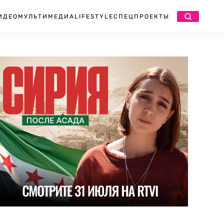
ИДЕО
МУЛЬТИМЕДИА
LIFESTYLE
СПЕЦПРОЕКТЫ