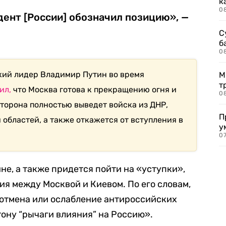
к
0
дент [России] обозначил позицию», —
С
б
0
кий лидер Владимир Путин во время
М
т
ил,
что Москва готова к прекращению огня и
0
сторона полностью выведет войска из ДНР,
П
областей, а также откажется от вступления в
у
07
ине, а также придется пойти на «уступки»,
ия между Москвой и Киевом. По его словам,
 отмена или ослабление антироссийских
ону “рычаги влияния” на Россию».