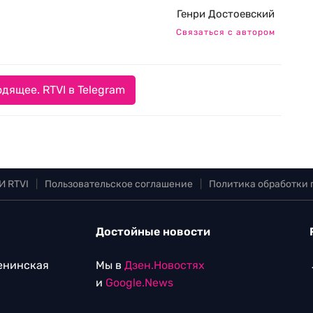
Генри Достоевский
Связаться с автором
дящее. RTVI в Telegram
И RTVI
|
Пользовательское соглашение
|
Политика обработки
Достойные новости
Ленинская
Мы в
Дзен.Новостях
и
Google.News