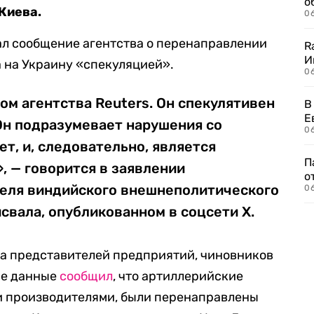
о
Киева.
06
ал сообщение агентства о перенаправлении
R
И
 на Украину «спекуляцией».
0
ом агентства Reuters. Он спекулятивен
В
Е
Он подразумевает нарушения со
06
ет, и, следовательно, является
П
 — говорится в заявлении
о
еля виндийского внешнеполитического
06
вала, опубликованном в соцсети X.
 на представителей предприятий, чиновников
ые данные
сообщил
, что артиллерийские
 производителями, были перенаправлены