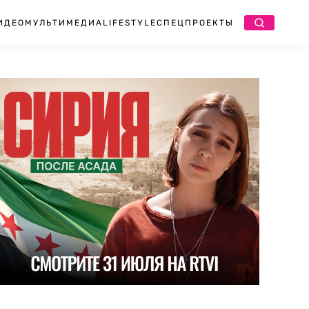
ИДЕО
МУЛЬТИМЕДИА
LIFESTYLE
СПЕЦПРОЕКТЫ