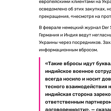
европейскими клиентами на Укра
осведомлено об этих закупках, н
прекращения, «несмотря на про
В феврале немецкий журнал Der 
Германия и Индия ведут негласн
Украины через посредников. Зах
информационным вбросом.
«Такие вбросы идут буква
индийское военное сотру
всегда носило и носит до
тесного взаимодействия н
индийская сторона зарек
ответственным партнеро
договоренности», — сказал