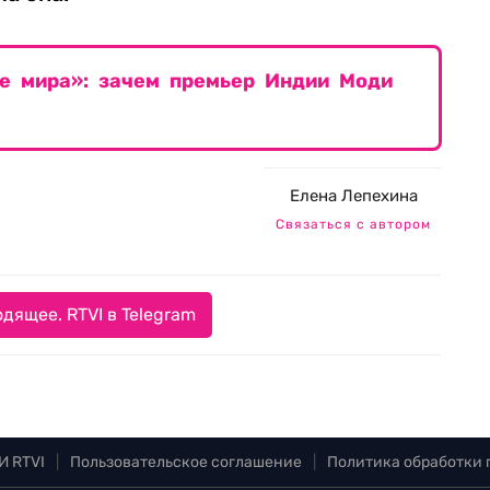
е мира»: зачем премьер Индии Моди
Елена Лепехина
Связаться с автором
дящее. RTVI в Telegram
И RTVI
|
Пользовательское соглашение
|
Политика обработки