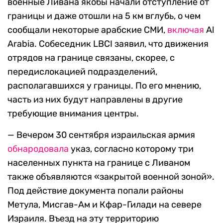
военные Ливана якобы начали отступление от
границы и даже отошли на 5 км вглубь, о чем
сообщали некоторые арабские СМИ,
включая
Al
Arabia. Собеседник LBCI заявил, что движения
отрядов на границе связаны, скорее, с
передислокацией подразделений,
располагавшихся у границы. По его мнению,
часть из них будут направлены в другие
требующие внимания центры.
— Вечером 30 сентября израильская армия
обнародовала
указ, согласно которому три
населенных пункта на границе с Ливаном
также объявляются «закрытой военной зоной».
Под действие документа попали районы
Метула, Мисгав-Ам и Кфар-Гилади на севере
Израиля. Въезд на эту территорию