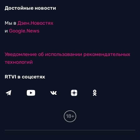
Достойные новости
Мы в
Дзен.Новостях
и
Google.News
Уведомление об использовании рекомендательных
технологий
RTVI в соцсетях
18+