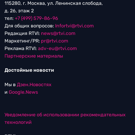
115280, г. Москва, ул. Ленинская слобода,
д. 26, этаж 2
тел:
+7 (499) 579-86-96
Для общих вопросов:
Infortvi@rtvi.com
Редакция RTVI:
news@rtvi.com
Маркетинг/PR:
pr@rtvi.com
Реклама RTVI:
adv-eu@rtvi.com
Партнерские материалы
Достойные новости
Мы в
Дзен.Новостях
и
Google.News
Уведомление об использовании рекомендательных
технологий