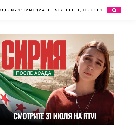
ИДЕО
МУЛЬТИМЕДИА
LIFESTYLE
СПЕЦПРОЕКТЫ