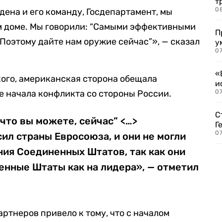
т
0
дена и его команду, Госдепартамент, мы
м доме. Мы говорили: “Самыми эффективными
П
Поэтому дайте нам оружие сейчас”», — сказал
у
07
«
ского, американская сторона обещала
и
е начала конфликта со стороны России.
0
С
 что вы можете, сейчас” <…>
Г
07
сил страны Евросоюза, и они не могли
ния Соединенных Штатов, так как они
енные Штаты как на лидера», — отметил
ртнеров привело к тому, что с началом