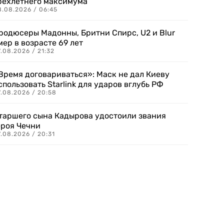
рехлетнего максимума
8.08.2026 / 06:45
родюсеры Мадонны, Бритни Спирс, U2 и Blur
мер в возрасте 69 лет
.08.2026 / 21:32
Время договариваться»: Маск не дал Киеву
спользовать Starlink для ударов вглубь РФ
7.08.2026 / 20:58
таршего сына Кадырова удостоили звания
ероя Чечни
.08.2026 / 20:31