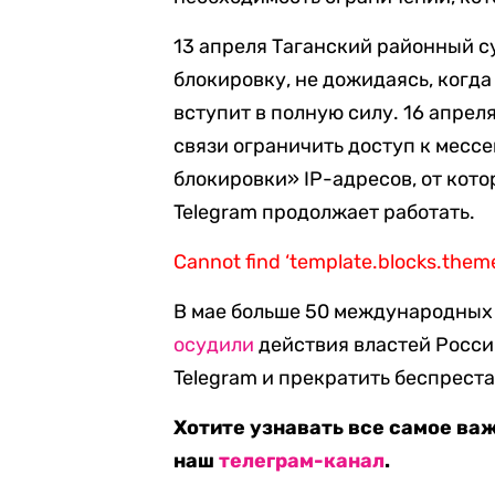
13 апреля Таганский районный с
блокировку, не дожидаясь, когд
вступит в полную силу. 16 апре
связи ограничить доступ к месс
блокировки» IP-адресов, от кот
Telegram продолжает работать.
Cannot find ‘template.blocks.them
В мае больше 50 международных
осудили
действия властей Росси
Telegram и прекратить беспрест
Хотите узнавать все самое ва
наш
телеграм-канал
.