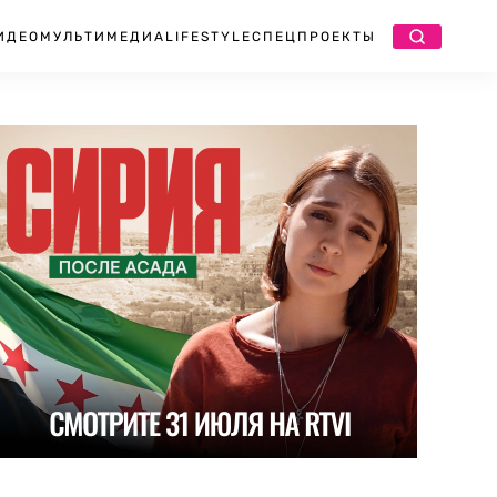
ИДЕО
МУЛЬТИМЕДИА
LIFESTYLE
СПЕЦПРОЕКТЫ