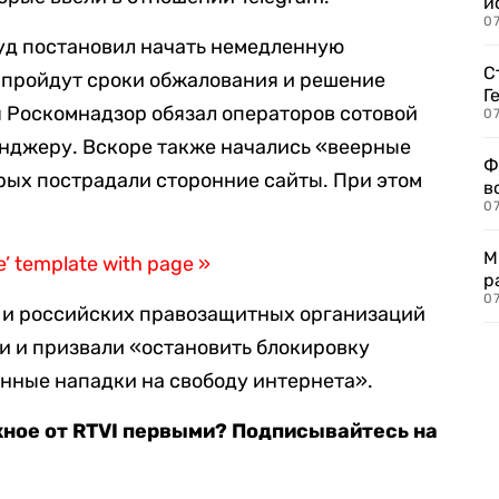
и
0
уд постановил начать немедленную
С
а пройдут сроки обжалования и решение
Г
ля Роскомнадзор обязал операторов сотовой
07
енджеру. Вскоре также начались «веерные
Ф
орых пострадали сторонние сайты. При этом
в
07
М
e’ template with page »
р
07
 и российских правозащитных организаций
и и призвали «остановить блокировку
анные нападки на свободу интернета».
жное от RTVI первыми? Подписывайтесь на