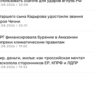
спользовать Starlink для ударов вглубь РФ
7.08.2026 / 20:58
таршего сына Кадырова удостоили звания
ероя Чечни
.08.2026 / 20:31
РГ финансировала бурение в Амазонии
опреки климатическим правилам
.08.2026 / 19:50
ир, деньги, жилье: как «российская мечта»
асколола сторонников ЕР, КПРФ и ЛДПР
.08.2026 / 19:33