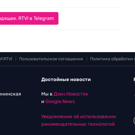
дящее. RTVI в Telegram
И RTVI
|
Пользовательское соглашение
|
Политика обработки
Достойные новости
Ленинская
Мы в
Дзен.Новостях
и
Google.News
Уведомление об использовании
рекомендательных технологий