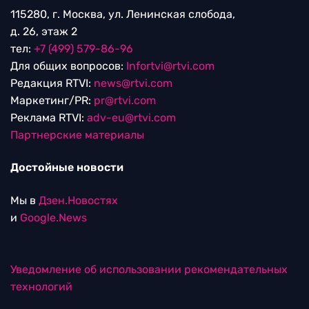
115280, г. Москва, ул. Ленинская слобода,
д. 26, этаж 2
тел:
+7 (499) 579-86-96
Для общих вопросов:
Infortvi@rtvi.com
Редакция RTVI:
news@rtvi.com
Маркетинг/PR:
pr@rtvi.com
Реклама RTVI:
adv-eu@rtvi.com
Партнерские материалы
Достойные новости
Мы в
Дзен.Новостях
и
Google.News
Уведомление об использовании рекомендательных
технологий