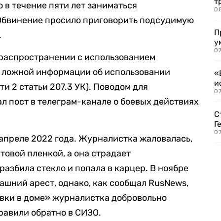
т
 в течение пяти лет заниматься
0
Обвинение просило приговорить подсудимую
П
.
у
07
распространении с использованием
 ложной информации об использовании
«
и
и 2 статьи 207.3 УК). Поводом для
0
ал пост в телеграм-канале о боевых действиях
С
Г
07
апреле 2022 года. Журналистка жаловалась,
атовой пленкой, а она страдает
разбила стекло и попала в карцер. В ноябре
шний арест, однако, как сообщал RusNews,
вки в доме» журналистка добровольно
равили обратно в СИЗО.