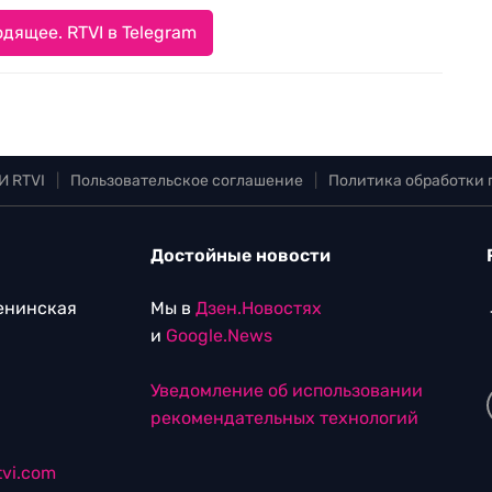
дящее. RTVI в Telegram
И RTVI
|
Пользовательское соглашение
|
Политика обработки
Достойные новости
Ленинская
Мы в
Дзен.Новостях
и
Google.News
Уведомление об использовании
рекомендательных технологий
vi.com