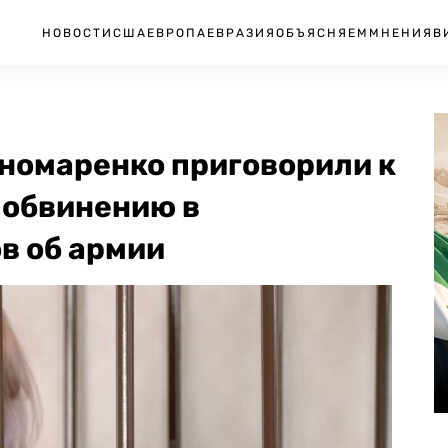
НОВОСТИ
США
ЕВРОПА
ЕВРАЗИЯ
ОБЪЯСНЯЕМ
МНЕНИЯ
В
номаренко приговорили к
 обвинению в
в об армии