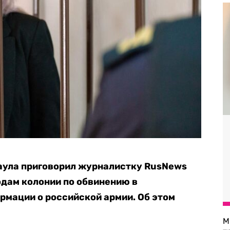
аула приговорил журналистку RusNews
дам колонии по обвинению в
мации о российской армии. Об этом
М