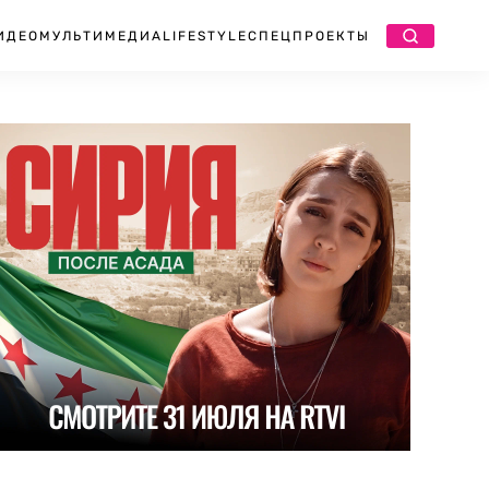
ИДЕО
МУЛЬТИМЕДИА
LIFESTYLE
СПЕЦПРОЕКТЫ