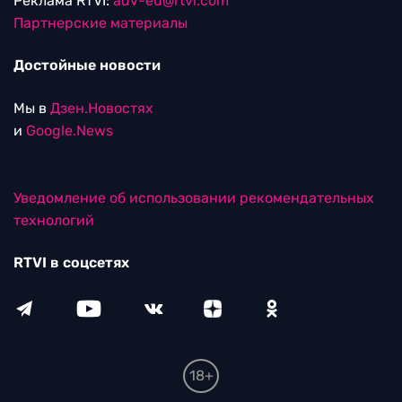
Реклама RTVI:
adv-eu@rtvi.com
Партнерские материалы
Достойные новости
Мы в
Дзен.Новостях
и
Google.News
Уведомление об использовании рекомендательных
технологий
RTVI в соцсетях
18+