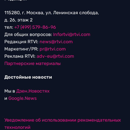
115280, г. Москва, ул. Ленинская слобода,
д. 26, этаж 2
тел:
+7 (499) 579-86-96
Для общих вопросов:
Infortvi@rtvi.com
Редакция RTVI:
news@rtvi.com
Маркетинг/PR:
pr@rtvi.com
Реклама RTVI:
adv-eu@rtvi.com
Партнерские материалы
Достойные новости
Мы в
Дзен.Новостях
и
Google.News
Уведомление об использовании рекомендательных
технологий