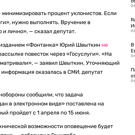
о
06
 — минимизировать процент уклонистов. Если
R
уги», нужно выполнять. Вручение в
И
 и лично», — сказал депутат.
0
с изданием «Фонтанка» Юрий Швыткин
не
В
Е
ассылке повесток через «Госуслуги». «На
06
ссматривали», — заявил Швыткин. Уточняющий
П
к информация оказалась в СМИ, депутат
о
06
нобороны сообщили, что задача
ан в электронном виде» поставлена на
ый пройдет с 1 апреля по 15 июня.
технической возможности оповещение будет