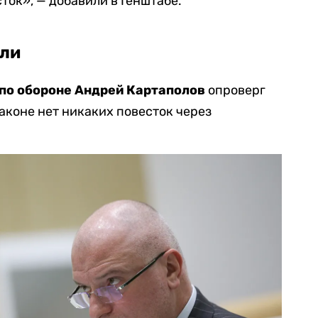
ток», — добавили в Генштабе.
ели
по обороне Андрей Картаполов
опроверг
законе нет никаких повесток через