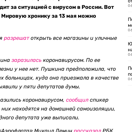
о
06
дит за ситуацией с вирусом в России. Вот
. Мировую хронику за 13 мая можно
П
м
06
ая
разрешат
открыть все магазины и уличные
Ю
н
06
кина
заразилась
коронавирусом. По ее
П
езни у нее нет.
Пушкина предположила, что
п
х больницах, куда она приезжала в качестве
0
ыявили у пяти депутатов думы.
разились коронавирусом,
сообщил
спикер
з них находятся на домашней самоизоляции,
одного депутата уже выписали.
 «Аэрофлота» Михаил Демин
рассказал
РБК,