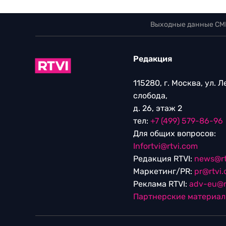
Выходные данные СМ
Редакция
115280, г. Москва, ул. 
слобода,
д. 26, этаж 2
тел:
+7 (499) 579-86-96
Для общих вопросов:
Infortvi@rtvi.com
Редакция RTVI:
news@rt
Маркетинг/PR:
pr@rtvi
Реклама RTVI:
adv-eu@r
Партнерские материа