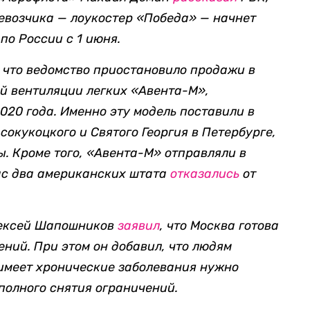
евозчика — лоукостер «Победа» — начнет
по России с 1 июня.
, что
в
едомство приостановило продажи в
й вентиляции легких «Авента-М»,
020 года. Именно эту модель поставили в
окукоцкого и Святого Георгия в Петербурге
,
ы. Кроме того,
«Авента-М» отправляли в
ас два американских штата
отказались
от
лексей Шапошников
заявил
, что Москва готова
ений. При этом он добавил, что людям
о имеет хронические заболевания нужно
полного снятия ограничений.