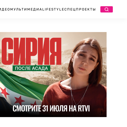
ИДЕО
МУЛЬТИМЕДИА
LIFESTYLE
СПЕЦПРОЕКТЫ