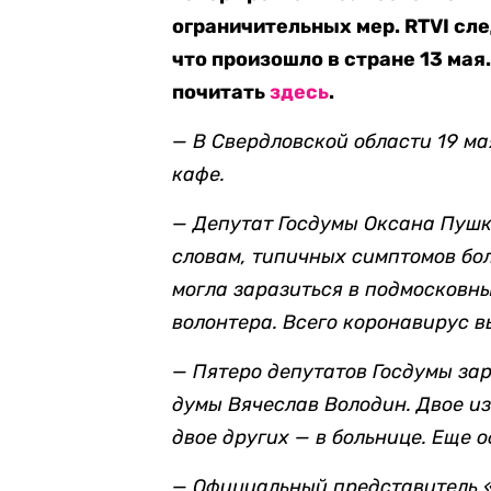
ограничительных мер. RTVI сле
что произошло в стране 13 мая
почитать
здесь
.
— В Свердловской области 19 м
кафе.
— Депутат Госдумы Оксана Пуш
словам, типичных симптомов бол
могла заразиться в подмосковны
волонтера
. Всего коронавирус в
— Пятеро депутатов Госдумы за
думы Вячеслав Володин. Двое и
двое других —
в больнице. Еще 
— Официальный представитель