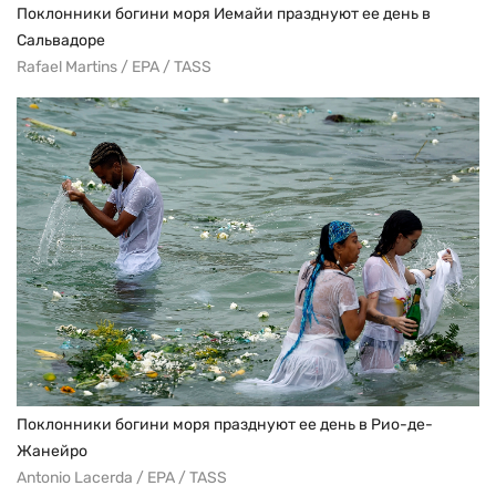
Поклонники богини моря Иемайи празднуют ее день в
Сальвадоре
Rafael Martins / EPA / TASS
Поклонники богини моря празднуют ее день в Рио-де-
Жанейро
Antonio Lacerda / EPA / TASS