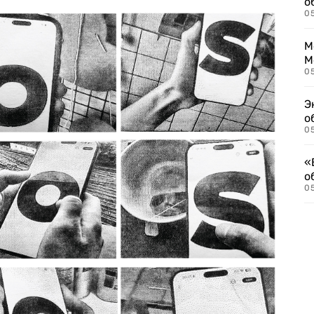
о
0
М
М
05
Э
о
05
«
о
05