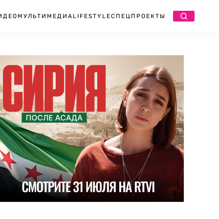
ИДЕО
МУЛЬТИМЕДИА
LIFESTYLE
СПЕЦПРОЕКТЫ