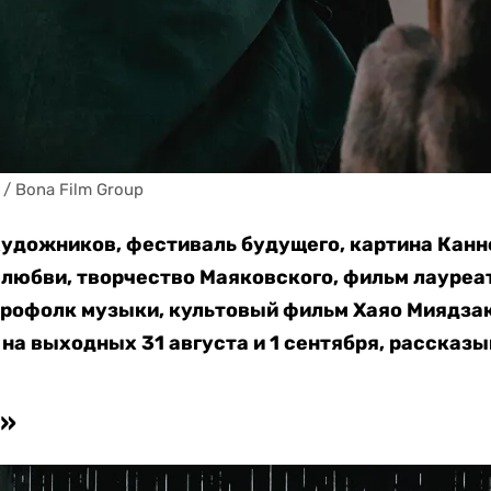
/ Bona Film Group
удожников, фестиваль будущего, картина Канн
 любви, творчество Маяковского, фильм лауреа
трофолк музыки, культовый фильм Хаяо Миядза
 на выходных 31 августа и 1 сентября, рассказы
о»