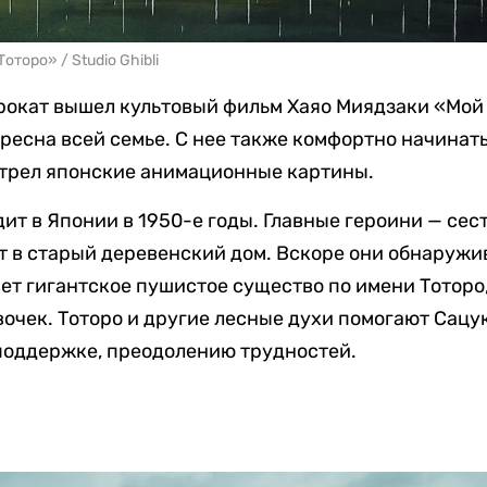
торо» / Studio Ghibli
прокат вышел культовый фильм Хаяо Миядзаки «Мой 
ересна всей семье. С нее также комфортно начинать
отрел японские анимационные картины.
т в Японии в 1950-е годы. Главные героини — сес
 в старый деревенский дом. Вскоре они обнаружив
ет гигантское пушистое существо по имени Тоторо
очек. Тоторо и другие лесные духи помогают Сацук
 поддержке, преодолению трудностей.