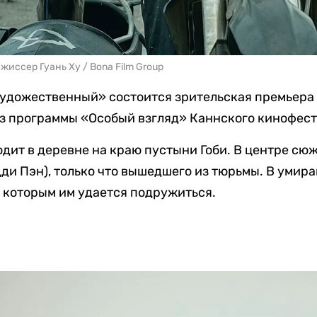
жиссер Гуань Ху / Bona Film Group
«Художественный» состоится зрительская премьера
з программы «Особый взгляд» Каннского кинофест
дит в деревне на краю пустыни Гоби. В центре сю
дди Пэн), только что вышедшего из тюрьмы. В уми
с которым им удается подружиться.