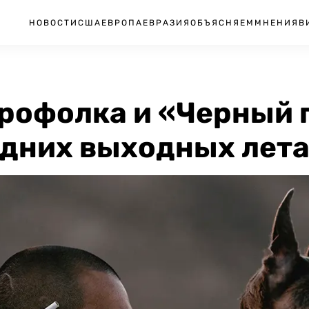
НОВОСТИ
США
ЕВРОПА
ЕВРАЗИЯ
ОБЪЯСНЯЕМ
МНЕНИЯ
В
рофолка и «Черный п
едних выходных лет