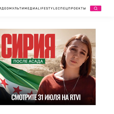
ИДЕО
МУЛЬТИМЕДИА
LIFESTYLE
СПЕЦПРОЕКТЫ