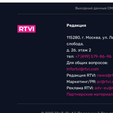
Выходные данные СМ
Редакция
115280, г. Москва, ул. 
слобода,
д. 26, этаж 2
тел:
+7 (499) 579-86-96
Для общих вопросов:
Infortvi@rtvi.com
Редакция RTVI:
news@rt
Маркетинг/PR:
pr@rtvi
Реклама RTVI:
adv-eu@r
Партнерские материа