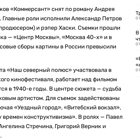
ков «Коммерсант» снят по роману Андрея
Т
. Главные роли исполнили Александр Петров
07
продюсером) и рэпер Хаски. Съемки прошли
В
ка — «Центр Москвы», «Москва 40-х» и в
ч
07
ссовые сборы картины в России превысили
«
«
нта «Наш северный полюс» участвовала в
07
кого кинофестиваля, работает над фильмом
ся в 1940-е годы. В центре сюжета — судьба
ковым артистом. Для съемок задействованы
ючая «Уездный город», «Витебский вокзал»,
 времен конструктивизма». В ролях — Павел
Ангелина Стречина, Григорий Верник и
.