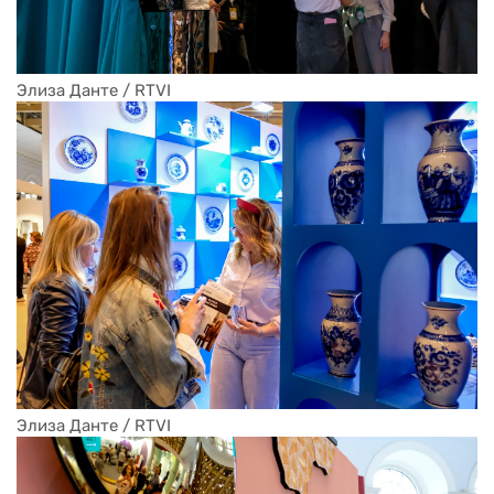
Элиза Данте / RTVI
Элиза Данте / RTVI