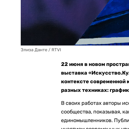
Элиза Данте / RTVI
22 июня в новом простра
выставка «Искусство.Кул
контексте современной 
разных техниках: график
В своих работах авторы и
сообщества, показывая, к
единомышленников. Публич
участием современных ул