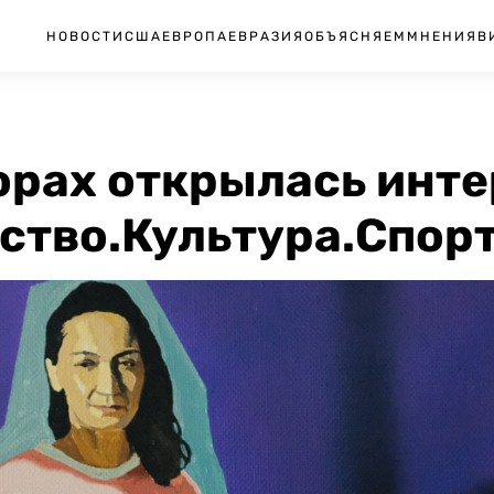
НОВОСТИ
США
ЕВРОПА
ЕВРАЗИЯ
ОБЪЯСНЯЕМ
МНЕНИЯ
В
орах открылась инт
ство.Культура.Спор