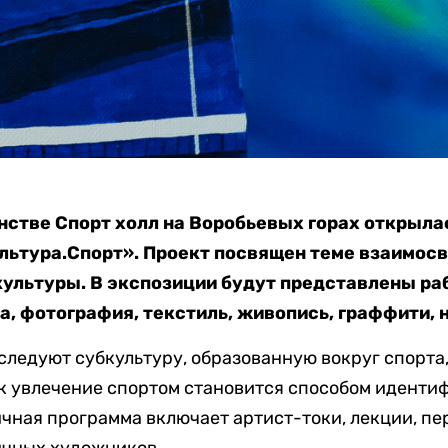
нстве Спорт холл на Воробьевых горах открыла
ьтура.Спорт». Проект посвящен теме взаимосвя
культуры. В экспозиции будут представлены ра
а, фотография, текстиль, живопись, граффити, 
сследуют субкультуру, образованную вокруг спорта
ак увлечение спортом становится способом иденти
ная программа включает артист-токи, лекции, п
ичных художников.