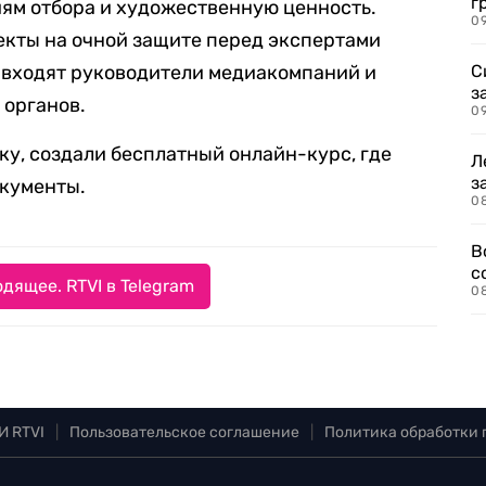
г
ям отбора и художественную ценность.
09
екты на очной защите перед экспертами
 входят руководители медиакомпаний и
С
з
 органов.
0
вку, создали бесплатный онлайн-курс, где
Л
з
окументы.
0
В
с
дящее. RTVI в Telegram
0
И RTVI
|
Пользовательское соглашение
|
Политика обработки