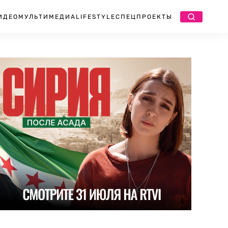
ИДЕО
МУЛЬТИМЕДИА
LIFESTYLE
СПЕЦПРОЕКТЫ