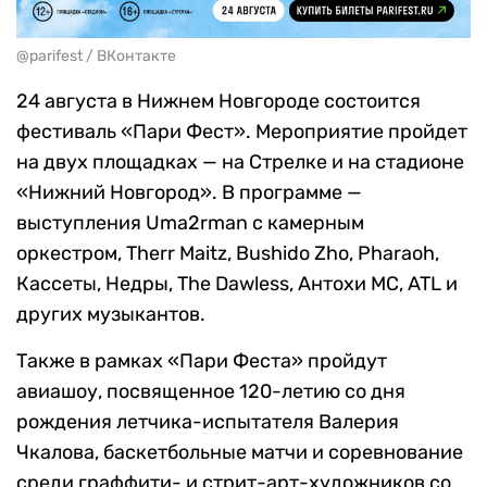
@parifest / ВКонтакте
24 августа в Нижнем Новгороде состоится
фестиваль «Пари Фест». Мероприятие пройдет
на двух площадках — на Стрелке и на стадионе
«Нижний Новгород». В программе —
выступления Uma2rman c камерным
оркестром, Therr Maitz, Bushido Zho, Pharaoh,
Кассеты, Недры, The Dawless, Антохи MC, ATL и
других музыкантов.
Также в рамках «Пари Феста» пройдут
авиашоу, посвященное 120-летию со дня
рождения летчика-испытателя Валерия
Чкалова, баскетбольные матчи и соревнование
среди граффити- и стрит-арт-художников со