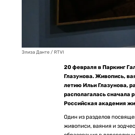
Элиза Данте / RTVI
20 февраля в Паркинг Г
Глазунова. Живопись, ва
летию Ильи Глазунова, р
располагалась сначала 
Российская академия жив
Один из разделов посвящ
живописи, ваяния и зодчес
образования в дореволюци