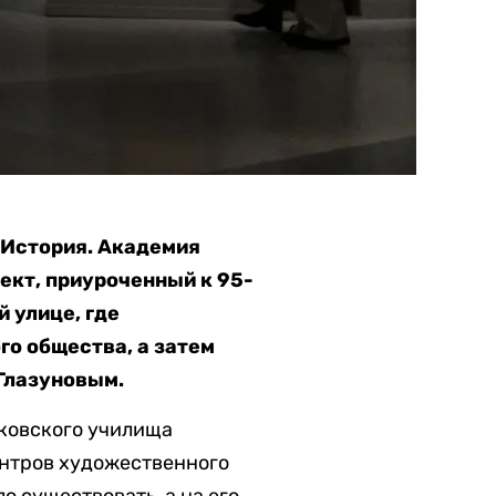
 История. Академия
оект, приуроченный к 95-
 улице, где
о общества, а затем
Глазуновым.
ковского училища
центров художественного
 существовать, а на его