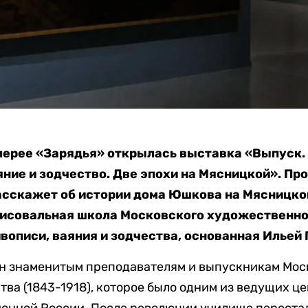
алерее «Зарядья» открылась выставка «Выпуск.
яние и зодчество. Две эпохи на Мясницкой». Пр
асскажет об истории дома Юшкова на Мясницкой
рисовальная школа Московского художественног
описи, ваяния и зодчества, основанная Ильей 
ен знаменитым преподавателям и выпускникам Мос
тва (1843-1918), которое было одним из ведущих 
онной России. После революции училище перестало