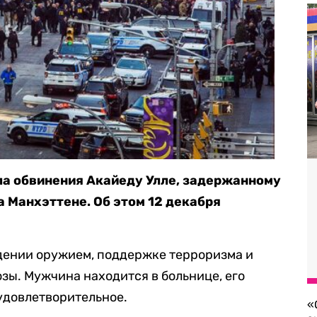
а обвинения Акайеду Улле, задержанному
а Манхэттене. Об этом 12 декабря
адении оружием, поддержке терроризма и
зы. Мужчина находится в больнице, его
удовлетворительное.
«