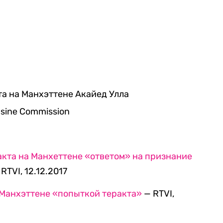
а на Манхэттене Акайед Улла
usine Commission
кта на Манхеттене «ответом» на признание
RTVI, 12.12.2017
 Манхэттене «попыткой теракта»
— RTVI,