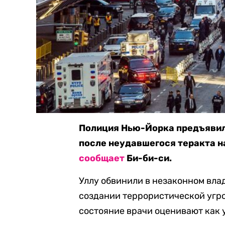
Полиция Нью-Йорка предъявил
после неудавшегося теракта н
сообщает
Би-би-си.
Уллу обвинили в незаконном вл
создании террористической угро
состояние врачи оценивают как 