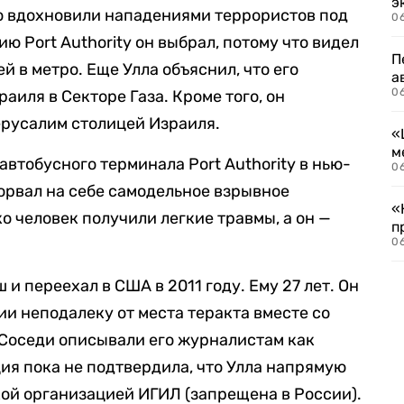
э
го вдохновили нападениями террористов под
06
ю Port Authority он выбрал, потому что видел
П
й в метро. Еще Улла объяснил, что его
а
06
аиля в Секторе Газа. Кроме того, он
ерусалим столицей Израиля.
«
м
автобусного терминала Port Authority в нью-
06
орвал на себе самодельное взрывное
«
ко человек получили легкие травмы, а он —
п
06
и переехал в США в 2011 году. Ему 27 лет. Он
ии неподалеку от места теракта вместе со
. Соседи описывали его журналистам как
ия пока не подтвердила, что Улла напрямую
ой организацией ИГИЛ (запрещена в России).