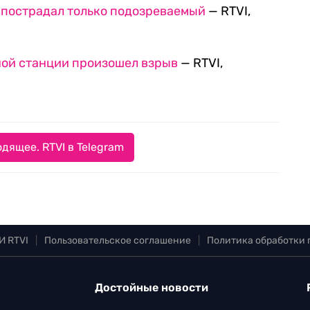
 пострадал только подозреваемый
— RTVI,
ной станции произошел взрыв
— RTVI,
дящее. RTVI в Telegram
И RTVI
|
Пользовательское соглашение
|
Политика обработки
Достойные новости