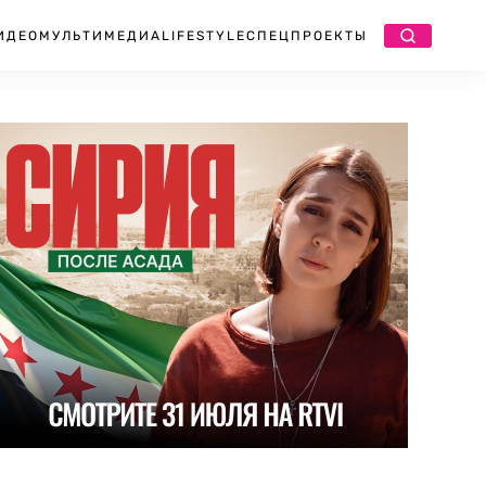
ИДЕО
МУЛЬТИМЕДИА
LIFESTYLE
СПЕЦПРОЕКТЫ