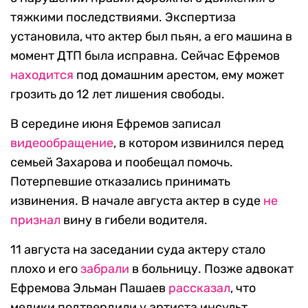
тяжкими последствиями. Экспертиза
установила, что актер был пьян, а его машина в
момент ДТП была исправна. Сейчас Ефремов
находится
под домашним арестом, ему может
грозить до 12 лет лишения свободы.
В середине июня Ефремов записал
видеообращение
, в котором извинился перед
семьей Захарова и пообещал помочь.
Потерпевшие отказались принимать
извинения. В начале августа актер в суде
не
признал
вину в гибели водителя.
11 августа на заседании суда актеру стало
плохо и его
забрали
в больницу. Позже адвокат
Ефремова Эльман Пашаев
рассказал
, что
медики подтвердили у артиста инсульт.