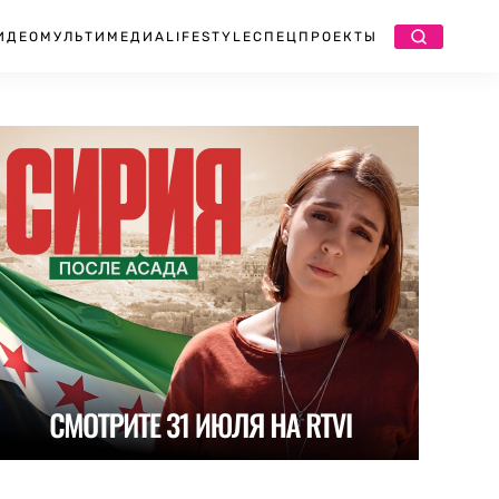
ИДЕО
МУЛЬТИМЕДИА
LIFESTYLE
СПЕЦПРОЕКТЫ