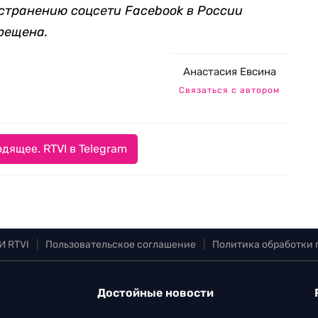
остранению соцсети Facebook в России
рещена.
Анастасия Евсина
Связаться с автором
дящее. RTVI в Telegram
И RTVI
|
Пользовательское соглашение
|
Политика обработки
Достойные новости