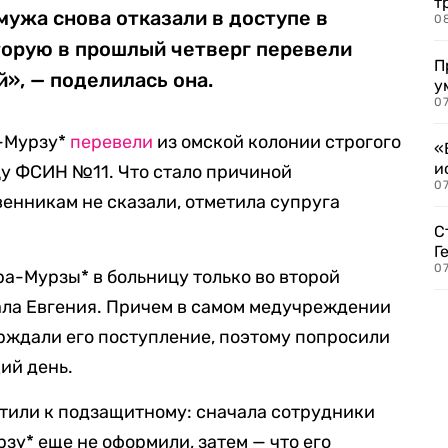
т
мужа снова отказали в доступе в
0
торую в прошлый четверг перевели
П
», — поделилась она.
у
07
а-Мурзу*
перевели
из омской колонии строгого
«
и
у ФСИН №11. Что стало причиной
0
венникам не сказали, отметила супруга
С
Г
07
ра-Мурзы* в больницу только во второй
зала Евгения. Причем в самом медучреждении
ерждали его поступление, поэтому попросили
ий день.
стили к подзащитному: сначала сотрудники
зу* еще не оформили, затем — что его