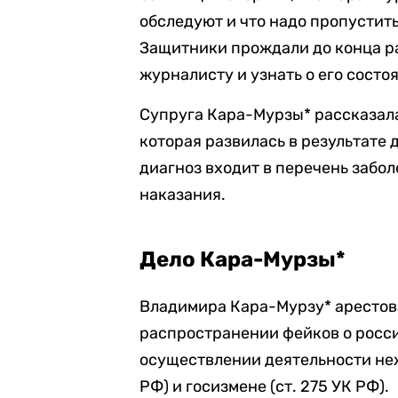
обследуют и что надо пропустит
Защитники прождали до конца раб
журналисту и узнать о его состо
Супруга Кара-Мурзы* рассказала
которая развилась в результате 
диагноз входит в перечень заб
наказания.
Дело Кара-Мурзы*
Владимира Кара-Мурзу* арестова
распространении фейков о российс
осуществлении деятельности неже
РФ) и госизмене (ст. 275 УК РФ).