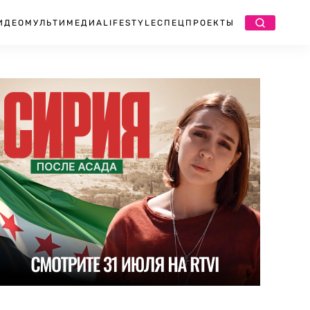
ИДЕО
МУЛЬТИМЕДИА
LIFESTYLE
СПЕЦПРОЕКТЫ