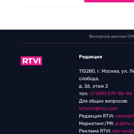
Выходные данные СМ
Редакция
115280, г. Москва, ул. 
слобода,
д. 26, этаж 2
тел:
+7 (499) 579-86-96
Для общих вопросов:
Infortvi@rtvi.com
Редакция RTVI:
news@rt
Маркетинг/PR:
pr@rtvi
Реклама RTVI:
adv-eu@r