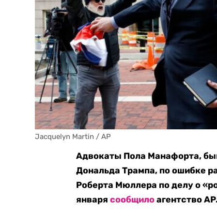
Jacquelyn Martin / AP
Адвокаты Пола Манафорта, бы
Дональда Трампа, по ошибке 
Роберта Мюллера по делу о «р
января
сообщило
агентство AP