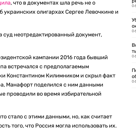
р
щила
, что в документах шла речь не о
06
об украинских олигархах Сергее Левочкине и
У
о
06
в суд неотредактированный документ,
В
т
резидентской кампании 2016 года бывший
06
мпа встречался с предполагаемым
П
ки Константином Килимником и скрыл факт
о
06
ра, Манафорт поделился с ним данными
ые проводили во время избирательной
что стало с этими данными, но, как считает
сть того, что Россия могла использовать их.