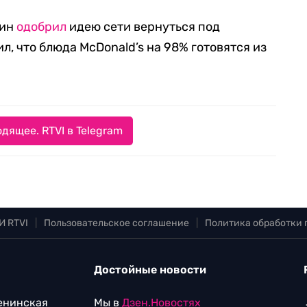
нин
одобрил
идею сети вернуться под
, что блюда McDonald’s на 98% готовятся из
дящее. RTVI в Telegram
И RTVI
|
Пользовательское соглашение
|
Политика обработки
Достойные новости
Ленинская
Мы в
Дзен.Новостях