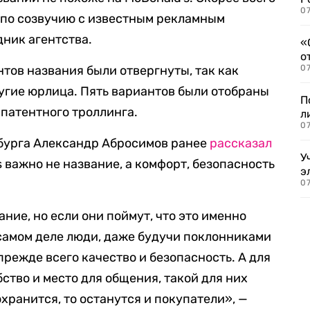
07
 по созвучию с известным рекламным
дник агентства.
«
о
нтов названия были отвергнуты, так как
07
угие юрлица. Пять вариантов были отобраны
П
 патентного троллинга.
л
07
бурга Александр Абросимов ранее
рассказал
У
s важно не название, а комфорт, безопасность
э
07
ание, но если они поймут, что это именно
а самом деле люди, даже будучи поклонниками
 прежде всего качество и безопасность. А для
ство и место для общения, такой для них
охранится, то останутся и покупатели», —