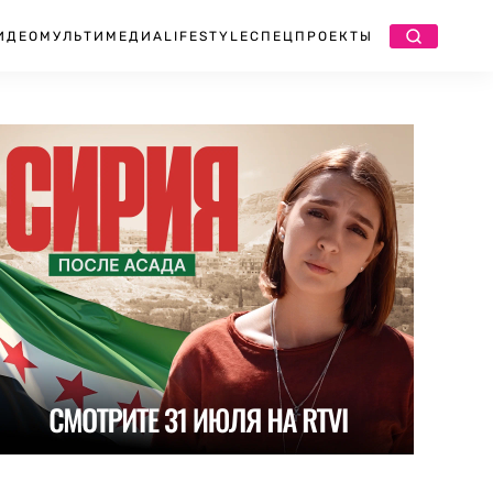
ИДЕО
МУЛЬТИМЕДИА
LIFESTYLE
СПЕЦПРОЕКТЫ