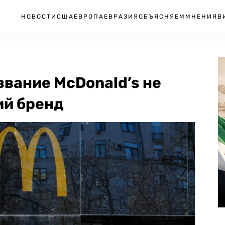
НОВОСТИ
США
ЕВРОПА
ЕВРАЗИЯ
ОБЪЯСНЯЕМ
МНЕНИЯ
В
звание McDonald’s не
ий бренд