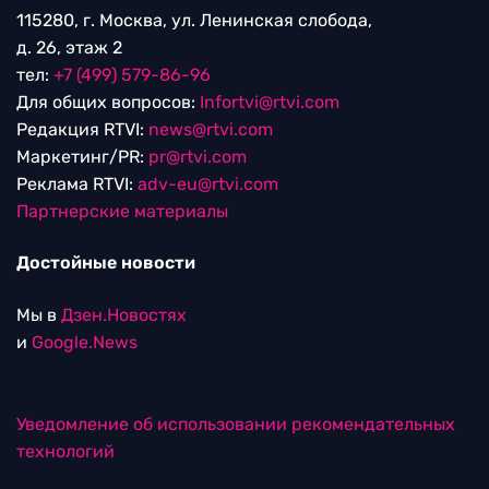
115280, г. Москва, ул. Ленинская слобода,
д. 26, этаж 2
тел:
+7 (499) 579-86-96
Для общих вопросов:
Infortvi@rtvi.com
Редакция RTVI:
news@rtvi.com
Маркетинг/PR:
pr@rtvi.com
Реклама RTVI:
adv-eu@rtvi.com
Партнерские материалы
Достойные новости
Мы в
Дзен.Новостях
и
Google.News
Уведомление об использовании рекомендательных
технологий