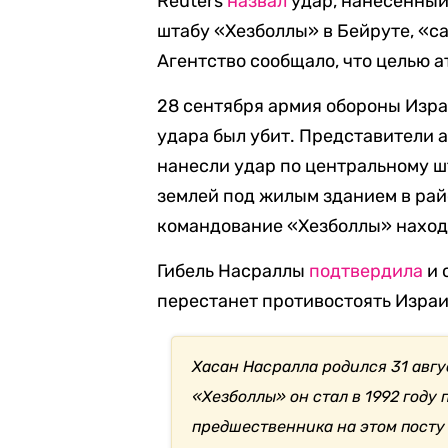
Reuters
назвал
удар, нанесенный
штабу «Хезболлы» в Бейруте, «с
Агентство сообщало, что целью 
28 сентября армия обороны Изр
удара был убит. Представители 
нанесли удар по центральному 
землей под жилым зданием в рай
командование «Хезболлы» наход
Гибель Насраллы
подтвердила
и 
перестанет противостоять Изра
Хасан Насралла родился 31 авгу
«Хезболлы» он стал в 1992 году
предшественника на этом посту