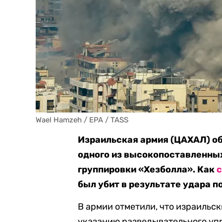
Wael Hamzeh / EPA / TASS
Израильская армия (ЦАХАЛ) об
одного из высокопоставленны
группировки «Хезболла». Как
был убит в результате удара п
В армии отметили, что израильс
указанию разведывательного уп