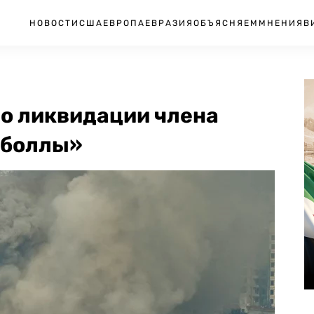
НОВОСТИ
США
ЕВРОПА
ЕВРАЗИЯ
ОБЪЯСНЯЕМ
МНЕНИЯ
В
 о ликвидации члена
зболлы»