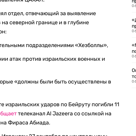
п
06
ял отдел, отвечающий за выявление
«
 на северной границе и в глубине
п
он:
06
ательными подразделениями «Хезболлы»,
«
п
06
нии атак против израильских военных и
О
т
торые «должны были быть осуществлены в
06
ате израильских ударов по Бейруту погибли 11
общает
телеканал Al Jazeera со ссылкой на
на Фираса Абиада.