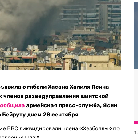
ъявила о гибели Хасана Халиля Ясина —
х членов разведуправления шиитской
сообщила
армейская пресс-служба, Ясин
о Бейруту днем 28 сентября.
кие ВВС ликвидировали члена «Хезболлы» по
Т
равления ЦАХАЛ.