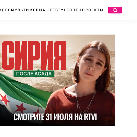
ИДЕО
МУЛЬТИМЕДИА
LIFESTYLE
СПЕЦПРОЕКТЫ