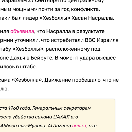
 Израилем 27 сентября по центральному
амым мощным» почти за год конфликта.
атаки был лидер «Хезболлы» Хасан Насралла.
аиля
объявила
, что Насралла в результате
армии уточнили, что истребители ВВС Израиля
штабу «Хезболлы», расположенному под
оне Дахья в Бейруте. В момент удара высшее
илось в штабе.
сама «Хезболла». Движение пообещало, что не
илю.
ста 1960 года. Генеральным секретарем
 после убийства силами ЦАХАЛ его
 Аббаса аль-Мусави.
Al Jazeera
пишет
, что