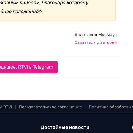
уховным лидером, благодаря которому
идное положение».
Анастасия Музычук
Связаться с автором
дящее. RTVI в Telegram
И RTVI
|
Пользовательское соглашение
|
Политика обработки
Достойные новости