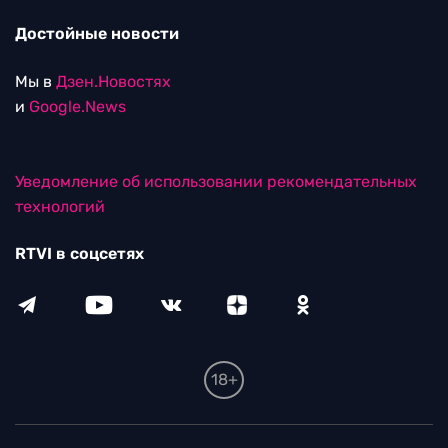
Достойные новости
Мы в
Дзен.Новостях
и
Google.News
Уведомление об использовании рекомендательных
технологий
RTVI в соцсетях
18+