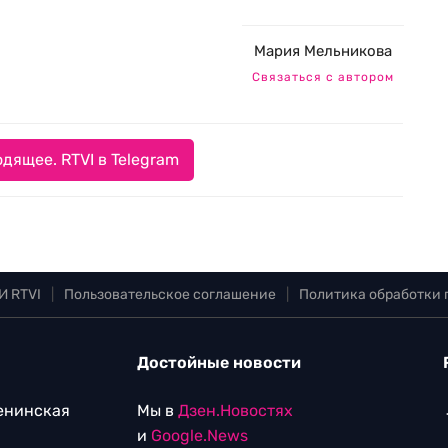
Мария Мельникова
Связаться с автором
дящее. RTVI в Telegram
И RTVI
|
Пользовательское соглашение
|
Политика обработки
Достойные новости
Ленинская
Мы в
Дзен.Новостях
и
Google.News