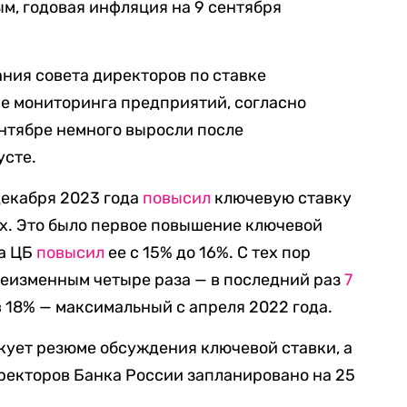
м, годовая инфляция на 9 сентября
ния совета директоров по ставке
е мониторинга предприятий, согласно
нтябре немного выросли после
усте.
декабря 2023 года
повысил
ключевую ставку
вых. Это было первое повышение ключевой
да ЦБ
повысил
ее с 15% до 16%. С тех пор
неизменным четыре раза — в последний раз
7
в 18% — максимальный с апреля 2022 года.
кует резюме обсуждения ключевой ставки, а
ректоров Банка России запланировано на 25