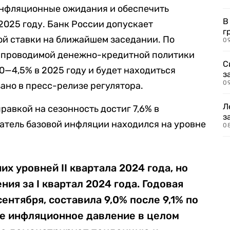
инфляционные ожидания и обеспечить
В
2025 году. Банк России допускает
г
й ставки на ближайшем заседании. По
09
ом проводимой денежно-кредитной политики
С
0—4,5% в 2025 году и будет находиться
з
0
ано в пресс-релизе регулятора.
Л
правкой на сезонность достиг 7,6% в
з
затель базовой инфляции находился на уровне
0
х уровней II квартала 2024 года, но
ия за I квартал 2024 года. Годовая
сентября, составила 9,0% после 9,1% по
ое инфляционное давление в целом