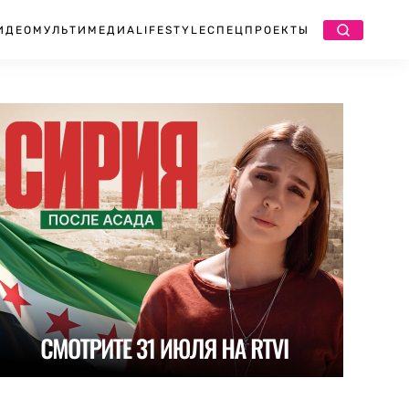
ИДЕО
МУЛЬТИМЕДИА
LIFESTYLE
СПЕЦПРОЕКТЫ