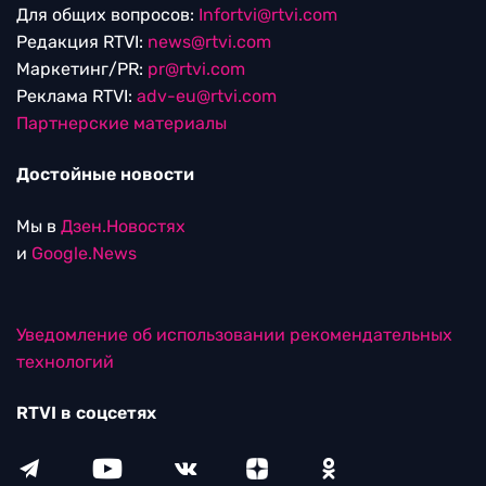
Для общих вопросов:
Infortvi@rtvi.com
Редакция RTVI:
news@rtvi.com
Маркетинг/PR:
pr@rtvi.com
Реклама RTVI:
adv-eu@rtvi.com
Партнерские материалы
Достойные новости
Мы в
Дзен.Новостях
и
Google.News
Уведомление об использовании рекомендательных
технологий
RTVI в соцсетях