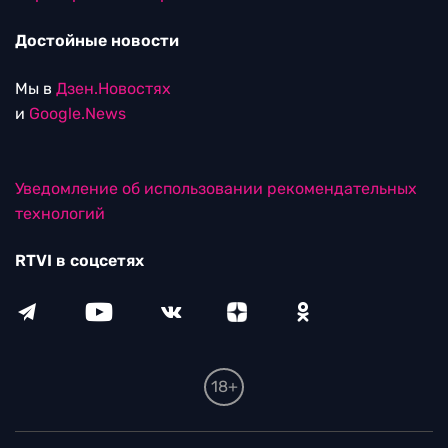
Достойные новости
Мы в
Дзен.Новостях
и
Google.News
Уведомление об использовании рекомендательных
технологий
RTVI в соцсетях
18+