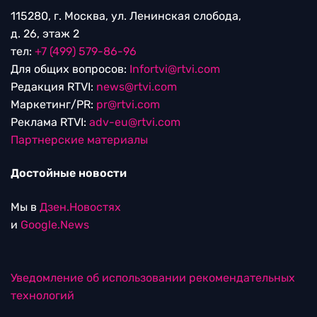
115280, г. Москва, ул. Ленинская слобода,
д. 26, этаж 2
тел:
+7 (499) 579-86-96
Для общих вопросов:
Infortvi@rtvi.com
Редакция RTVI:
news@rtvi.com
Маркетинг/PR:
pr@rtvi.com
Реклама RTVI:
adv-eu@rtvi.com
Партнерские материалы
Достойные новости
Мы в
Дзен.Новостях
и
Google.News
Уведомление об использовании рекомендательных
технологий