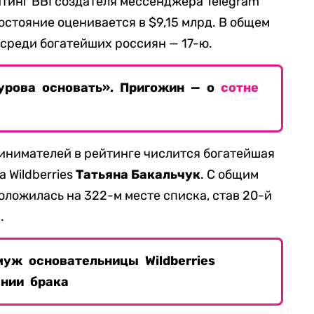
тинг BBI создателя мессенджера Telegram
состояние оценивается в $9,15 млрд. В общем
а среди богатейших россиян — 17-ю.
урова основать». Пригожин — о
сотне
инимателей в рейтинге числится богатейшая
 Wildberries
Татьяна Бакальчук
. С общим
оложилась на 322-м месте списка, став 20-й
.
уж основательницы Wildberries
нии брака