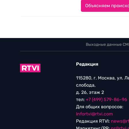
Объясняем происхо
Выходные данные СМ
Редакция
115280, г. Москва, ул. 
слобода,
д. 26, этаж 2
тел:
+7 (499) 579-86-96
Для общих вопросов:
Infortvi@rtvi.com
Редакция RTVI:
news@rt
Маркетинг/PR:
pr@rtvi