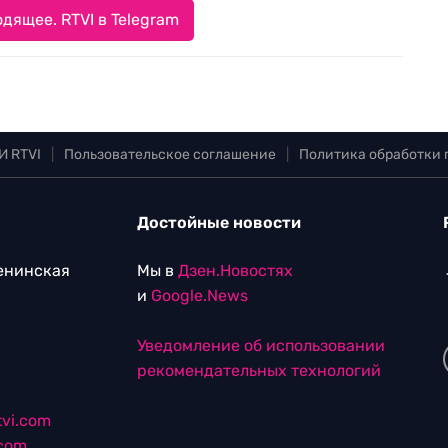
дящее. RTVI в Telegram
И RTVI
|
Пользовательское соглашение
|
Политика обработки
Достойные новости
Ленинская
Мы в
Дзен.Новостях
и
Google.News
Уведомление об использовании
рекомендательных технологий
vi.com
.com