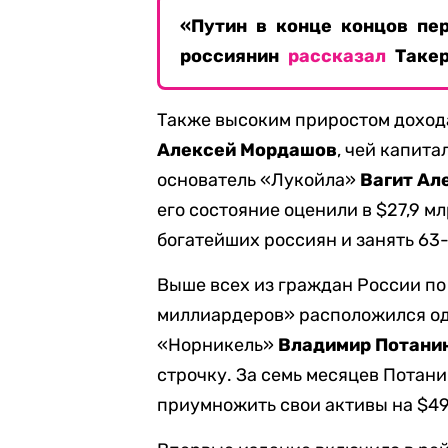
«Путин в конце концов пе
россиянин
рассказал
Такер
Также высоким приростом доход
Алексей Мордашов
, чей капита
основатель «Лукойла»
Вагит Ал
его состояние оценили в $27,9 м
богатейших россиян и занять 63-
Выше всех из граждан России по
миллиардеров» расположился од
«Норникель»
Владимир Потани
строчку. За семь месяцев Потани
приумножить свои активы на $49