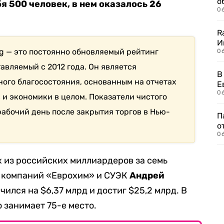
о
я 500 человек, в нем оказалось 26
06
R
И
 — это постоянно обновляемый рейтинг
0
авляемый с 2012 года. Он является
В
ого благосостояния, основанным на отчетах
Е
06
 и экономики в целом. Показатели чистого
абочий день после закрытия торгов в Нью-
П
о
06
х из российских миллиардеров за семь
ь компаний «Еврохим» и СУЭК
Андрей
ичился на $6,37 млрд и достиг $25,2 млрд. В
 занимает 75-е место.