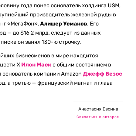
ловину года понес основатель холдинга USM,
крупнейший производитель железной руды в
инг «МегаФон»,
Алишер Усманов
. Его
рд — до $16,2 млрд, следует из данных
списке он занял 130-ю строчку.
ейших бизнесменов в мире находится
оцсети Х
Илон Маск
с общим состоянием в
ял основатель компании Amazon
Джефф Безос
д, а третью — французский магнат и глава
Анастасия Евсина
Связаться с автором