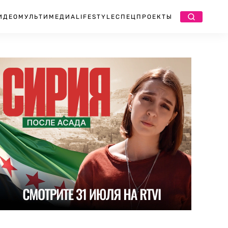
ИДЕО
МУЛЬТИМЕДИА
LIFESTYLE
СПЕЦПРОЕКТЫ