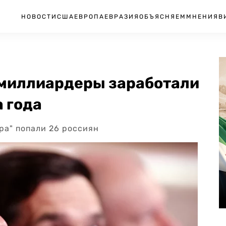
НОВОСТИ
США
ЕВРОПА
ЕВРАЗИЯ
ОБЪЯСНЯЕМ
МНЕНИЯ
В
 миллиардеры заработали
а года
ра" попали 26 россиян