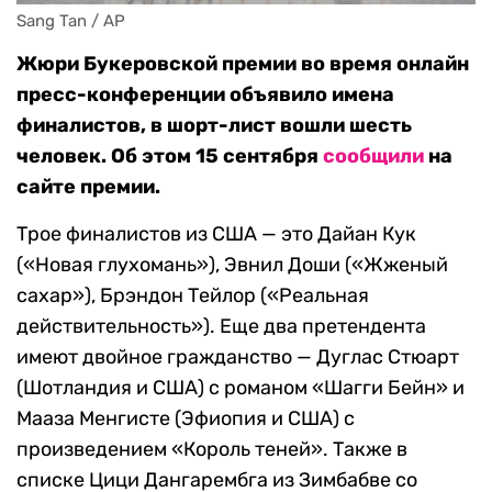
Sang Tan / AP
Жюри Букеровской премии во время онлайн
пресс-конференции объявило имена
финалистов, в шорт-лист вошли шесть
человек. Об этом 15 сентября
сообщили
на
сайте премии.
Трое финалистов из США — это Дайан Кук
(«Новая глухомань»), Эвнил Доши («Жженый
сахар»), Брэндон Тейлор («Реальная
действительность»). Еще два претендента
имеют двойное гражданство — Дуглас Стюарт
(Шотландия и США) с романом «Шагги Бейн» и
Мааза Менгисте (Эфиопия и США) с
произведением «Король теней». Также в
списке Цици Дангарембга из Зимбабве со