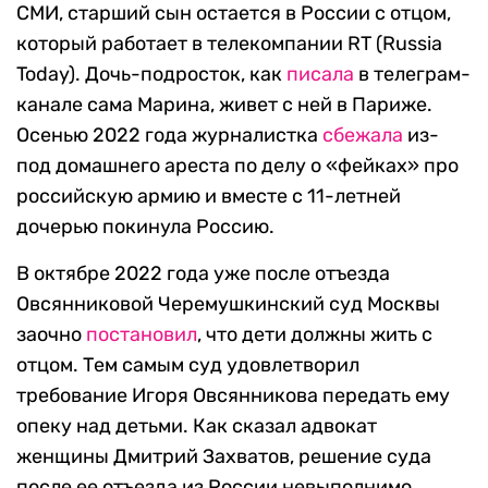
СМИ, старший сын остается в России с отцом,
который работает в телекомпании RT (Russia
Today). Дочь-подросток, как
писала
в телеграм-
канале сама Марина, живет с ней в Париже.
Осенью 2022 года журналистка
сбежала
из-
под домашнего ареста по делу о «фейках» про
российскую армию и вместе с 11-летней
дочерью покинула Россию.
В октябре 2022 года уже после отъезда
Овсянниковой Черемушкинский суд Москвы
заочно
постановил
, что дети должны жить с
отцом. Тем самым суд удовлетворил
требование Игоря Овсянникова передать ему
опеку над детьми. Как сказал адвокат
женщины Дмитрий Захватов, решение суда
после ее отъезда из России невыполнимо.