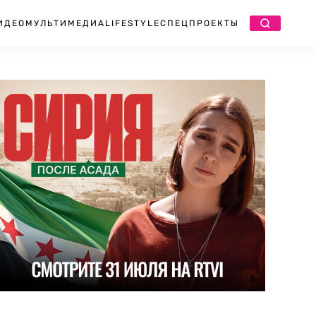
ИДЕО
МУЛЬТИМЕДИА
LIFESTYLE
СПЕЦПРОЕКТЫ