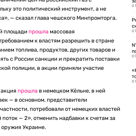
з
07
льку это политический инструмент, а не
а», — сказал глава чешского Минпромторга.
Р
с
ой площади
прошла
массовая
07
требованием к властям разрешить в стране
N
нием топлива, продуктов, других товаров и
п
07
нять с России санкции и прекратить поставки
кой полиции, в акции приняли участие
«
т
07
 акция
прошла
в немецком Кёльне, в ней
век — в основном, представители
 частности, потребовали от немецких властей
поток — 2», отменить надбавки к счетам за
у оружия Украине.