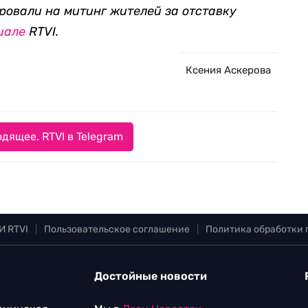
ировали на митинг жителей за отставку
иале
RTVI.
Ксения Аскерова
дящее. RTVI в Telegram
И RTVI
|
Пользовательское соглашение
|
Политика обработки
Достойные новости