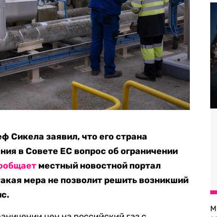
ф Сикела заявил, что его страна
ния в Совете ЕС вопрос об ограничении
ообщает
местный новостной портал
 такая мера не позволит решить возникший
с.
М
раничении цен на российский газ с