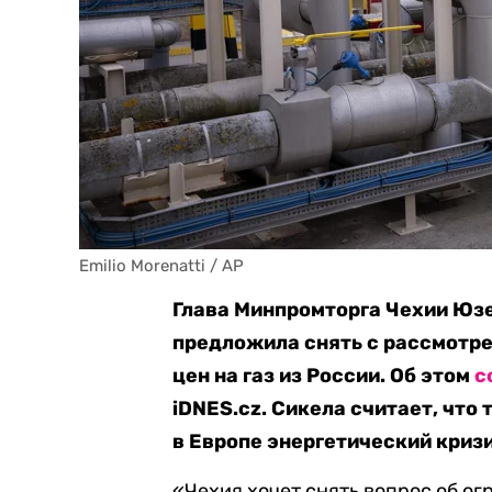
Emilio Morenatti / AP
Глава Минпромторга Чехии Юзе
предложила снять с рассмотре
цен на газ из России. Об этом
с
iDNES.cz. Сикела считает, что
в Европе энергетический кризи
«Чехия хочет снять вопрос об ог