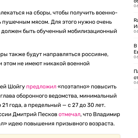
о
06
ивлекаться на сборы, чтобы получить военно-
R
ь пушечным мясом. Для этого нужно очень
И
нас должен быть обученный мобилизационный
0
В
Е
оры также будут направляться россияне,
06
ри этом не имеют никакой военной
П
о
06
гей Шойгу
предложил
«поэтапно» повысить
 глава оборонного ведомства, минимальный
 21 года, а предельный — с 27 до 30 лет.
оссии Дмитрий Песков
отмечал
, что Владимир
л» идею повышения призывного возраста.