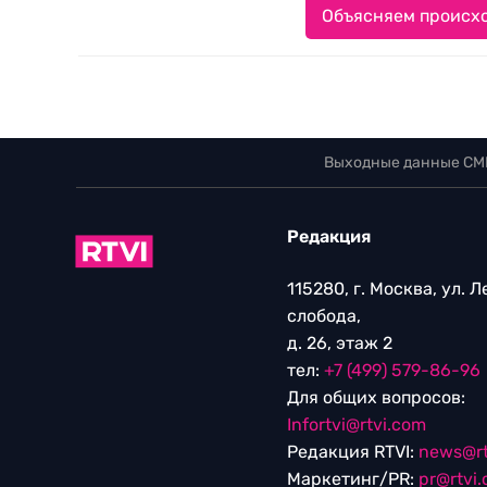
Объясняем происхо
Выходные данные СМ
Редакция
115280, г. Москва, ул. 
слобода,
д. 26, этаж 2
тел:
+7 (499) 579-86-96
Для общих вопросов:
Infortvi@rtvi.com
Редакция RTVI:
news@rt
Маркетинг/PR:
pr@rtvi