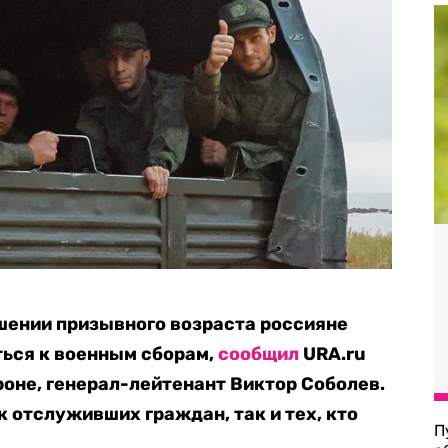
шении призывного возраста россияне
ться к военным сборам,
сообщил
URA.ru
роне, генерал-лейтенант Виктор Соболев.
ак отслуживших граждан, так и тех, кто
П