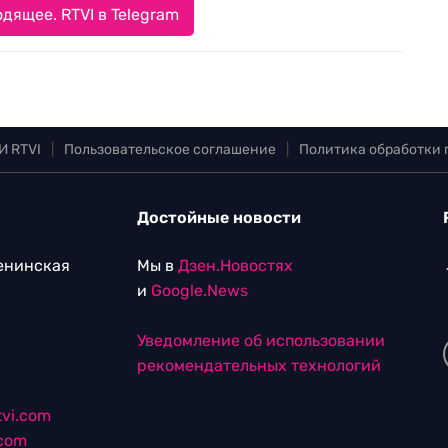
дящее. RTVI в Telegram
И RTVI
|
Пользовательское соглашение
|
Политика обработки
Достойные новости
Ленинская
Мы в
Дзен.Новостях
и
Google.News
Уведомление об использовании
рекомендательных технологий
vi.com
.com