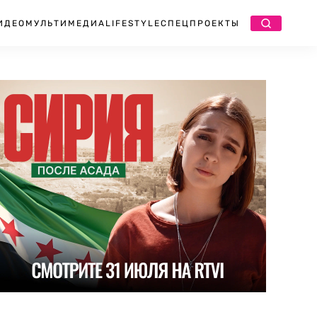
ИДЕО
МУЛЬТИМЕДИА
LIFESTYLE
СПЕЦПРОЕКТЫ